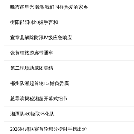
晚霞耀星光 致敬我们同样热爱的家乡
衡阳邵阳0比0握手言和
宜章县解除防汛Ⅳ级应急响应
张莨桂旅游廊带通车
第二现场助威团集结
郴州队湘超首轮1:2憾负娄底
总导演揭秘湘超开幕式细节
湘潭队4:0轻取怀化队
2026湘超联赛首轮积分榜射手榜出炉