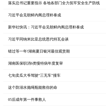
落实总书记重要指示 各地各部门全力筑牢安全生产防线
习近平会见朝鲜内阁总理朴泰成
新华社快讯：习近平会见朝鲜内阁总理朴泰成
习近平同纳米比亚总统恩代特瓦会谈
错过等一年!湖南夏日银河最佳观赏期
湖南医保职消6类慢特病年度复审
七旬卖瓜大爷驾驶“三无车”撞车
这个防溺水抛绳瓶能救你的命
05后成年第一件事救人