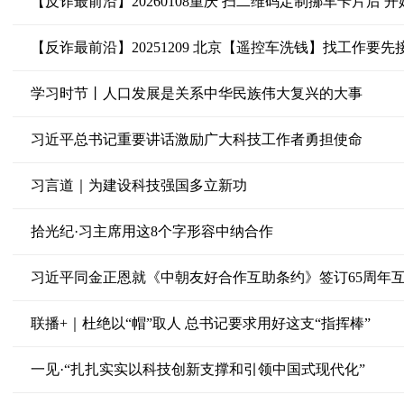
【反诈最前沿】20260108重庆 扫二维码定制挪车卡片后 开
【反诈最前沿】20251209 北京【遥控车洗钱】找工作要
学习时节丨人口发展是关系中华民族伟大复兴的大事
习近平总书记重要讲话激励广大科技工作者勇担使命
习言道｜为建设科技强国多立新功
拾光纪·习主席用这8个字形容中纳合作
习近平同金正恩就《中朝友好合作互助条约》签订65周年
联播+｜杜绝以“帽”取人 总书记要求用好这支“指挥棒”
一见·“扎扎实实以科技创新支撑和引领中国式现代化”