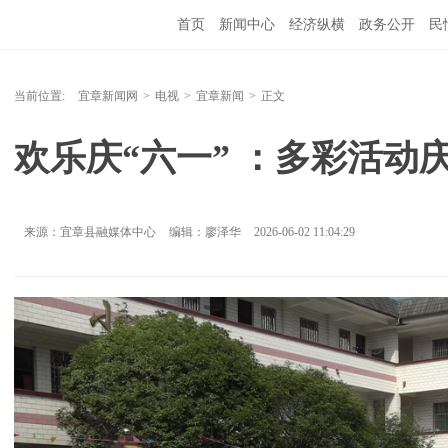
首页
新闻中心
经济纵横
政务公开
民
当前位置:
宜章新闻网
>
电视
>
宜章新闻
>
正文
欢乐庆“六一” ：多彩活动
来源：宜章县融媒体中心
编辑：廖泽华
2026-06-02 11:04:29