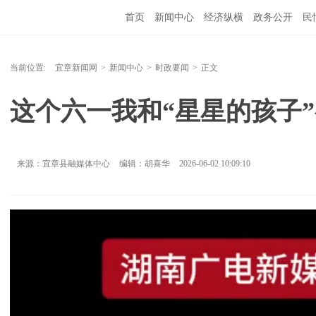
首页
新闻中心
经济纵横
政务公开
民
当前位置:
宜章新闻网
>
新闻中心
>
时政要闻
>
正文
这个六一我和“星星的孩子
来源：宜章县融媒体中心
编辑：胡喜华
2026-06-02 10:09:10