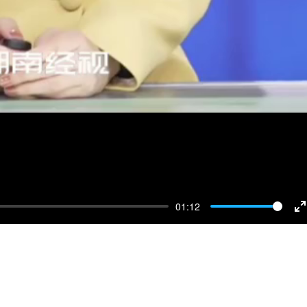
01:12
E
f