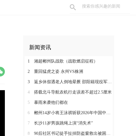
新闻资讯
1
湘超郴州队战歌（战歌燃启征程）
2
重回猛虎之姿 永州VS株洲
3
返乡休假遇老人倒地晕厥 邵阳籍现役军人挺身而出
4
搭载北斗导航农机行走误差不超过2.5厘米
5
暴雨来袭他们都在
6
郴州14岁小将王泳祺斩获2026年中国中学生攀岩锦标赛一金两铜
7
长沙11岁男孩跳绳上演“消失术”
8
90后社区书记徒手扯掉防盗窗救出被困老人