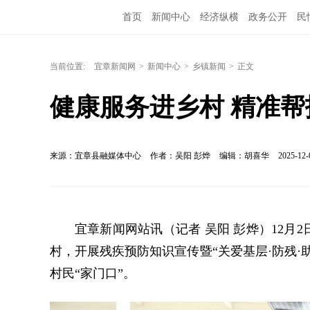
首页
新闻中心
经济纵横
政务公开
民
当前位置:
宜章新闻网
>
新闻中心
>
乡镇新闻
>
正文
健康服务进乡村 精准
来源：宜章县融媒体中心
作者：吴阳 彭烨
编辑：胡喜华
2025-12-
宜章新闻网站讯（记者 吴阳 彭烨）12
村，开展残疾预防知识宣传暨“关爱基层·防残
村民“家门口”。