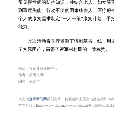
常见慢性病的防控知识，并结合老人、妇女等
到重度失能、行动不便的困难残疾人，医疗服
个人的康复需求制定“一人一策”康复计划，手
能力。
此次活动将医疗资源下沉到基层一线，用
了实际困难，赢得了留军村村民的一致称赞。
来源：宜章县融媒体中心
作者：吴阳 彭烨
编辑：胡喜华
本文为
宜章新闻网
原创文章，转载请附上原文出处链接和本
本文链接：
https://www.yizhangxww.cn/content/646956/95/1551