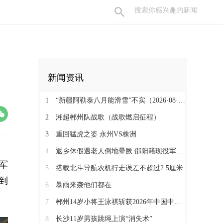
新闻资讯
1
“新疆阿勒泰八月能滑雪”不实（2026·08·07）
2
湘超郴州队战歌（战歌燃启征程）
3
重回猛虎之姿 永州VS株洲
4
返乡休假遇老人倒地晕厥 邵阳籍现役军人挺身而出
军
5
搭载北斗导航农机行走误差不超过2.5厘米
到
6
暴雨来袭他们都在
7
郴州14岁小将王泳祺斩获2026年中国中学生攀岩锦标赛一金两铜
8
长沙11岁男孩跳绳上演“消失术”