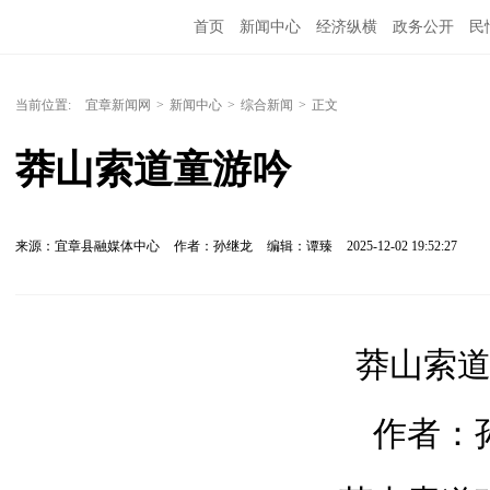
首页
新闻中心
经济纵横
政务公开
民
当前位置:
宜章新闻网
>
新闻中心
>
综合新闻
>
正文
莽山索道童游吟
来源：宜章县融媒体中心
作者：孙继龙
编辑：谭臻
2025-12-02 19:52:27
莽山索
作者：