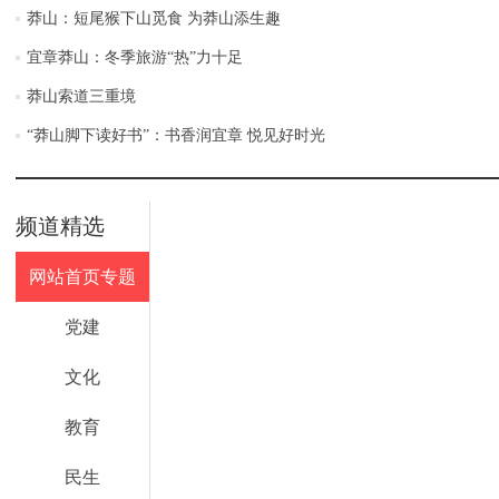
莽山：短尾猴下山觅食 为莽山添生趣
宜章莽山：冬季旅游“热”力十足
莽山索道三重境
“莽山脚下读好书”：书香润宜章 悦见好时光
频道精选
网站首页专题
党建
文化
教育
民生