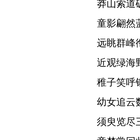
莽山索道
童影翩然
远眺群峰
近观绿海
稚子笑呼
幼女追云
须臾览尽