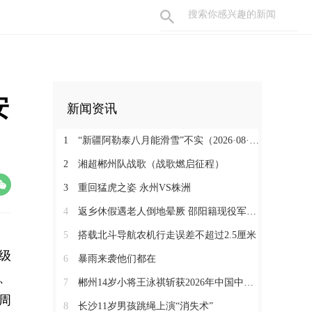
安
新闻资讯
1
“新疆阿勒泰八月能滑雪”不实（2026·08·07）
2
湘超郴州队战歌（战歌燃启征程）
3
重回猛虎之姿 永州VS株洲
4
返乡休假遇老人倒地晕厥 邵阳籍现役军人挺身而出
5
搭载北斗导航农机行走误差不超过2.5厘米
级
6
暴雨来袭他们都在
、
7
郴州14岁小将王泳祺斩获2026年中国中学生攀岩锦标赛一金两铜
周
8
长沙11岁男孩跳绳上演“消失术”