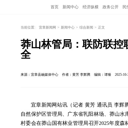
首页
新闻中心
经济纵横
政务公开
民
当前位置:
宜章新闻网
>
新闻中心
>
综合新闻
>
正文
莽山林管局：联防联控
全
来源：宜章县融媒体中心
作者：黄芳 李辉腾
编辑：谭臻
2025-10-
宜章新闻网站讯（记者 黄芳 通讯员 李辉
自然保护区管理局、广东省乳阳林场、莽山水
村委会在莽山国有林业管理局召开2025年度森