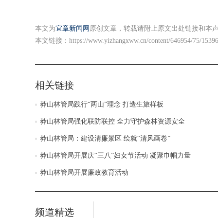
本文为
宜章新闻网
原创文章，转载请附上原文出处链接和本
本文链接：
https://www.yizhangxww.cn/content/646954/75/1539
相关链接
莽山林管局践行“两山”理念 打造生旅样板
莽山林管局强化联防联控 全力守护森林资源安全
莽山林管局：建设清廉景区 绘就“清风画卷”
莽山林管局开展庆“三八”妇女节活动 凝聚巾帼力量
莽山林管局开展廉政教育活动
频道精选