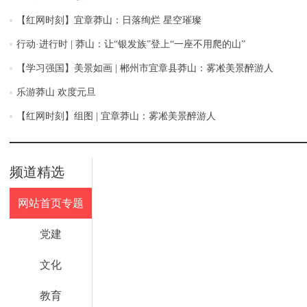
【红网时刻】宜章莽山：日落绚烂 星空璀璨
行动·进行时 | 莽山：让“银发族”登上“一座不用爬的山”
【学习强国】美景如画 | 郴州市宜章县莽山：雾凇美景醉游人
乐游莽山 欢度元旦
【红网时刻】组图 | 宜章莽山：雾凇美景醉游人
频道精选
网站首页专题
党建
文化
教育