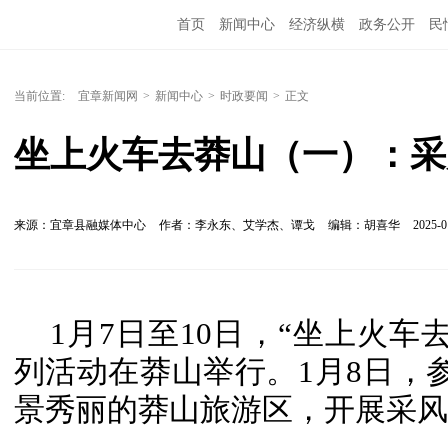
首页
新闻中心
经济纵横
政务公开
民
当前位置:
宜章新闻网
>
新闻中心
>
时政要闻
>
正文
坐上火车去莽山（一）：采
来源：宜章县融媒体中心
作者：李永东、艾学杰、谭戈
编辑：胡喜华
2025-0
1月7日至10日，“坐上火
列活动在莽山举行。1月8日，参
景秀丽的莽山旅游区，开展采风