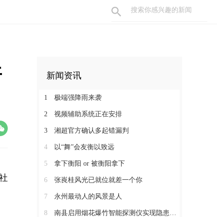
开
新闻资讯
1
极端强降雨来袭
2
视频辅助系统正在安排
3
湘超官方确认多起错漏判
4
以“舞”会友衡以致远
5
拿下衡阳 or 被衡阳拿下
社
6
张崀桂风光已就位就差一个你
7
永州最动人的风景是人
8
南县启用烟花爆竹智能探测仪实现隐患早发现 快定位 闭环式整治