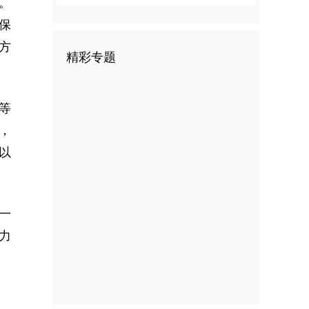
。
保
方
精彩专题
等
，
以
一
力