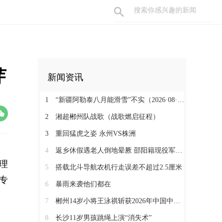
芽
新闻资讯
1
“新疆阿勒泰八月能滑雪”不实（2026·08·07）
2
湘超郴州队战歌（战歌燃启征程）
3
重回猛虎之姿 永州VS株洲
4
返乡休假遇老人倒地晕厥 邵阳籍现役军人挺身而出
理
5
搭载北斗导航农机行走误差不超过2.5厘米
专
6
暴雨来袭他们都在
7
郴州14岁小将王泳祺斩获2026年中国中学生攀岩锦标赛一金两铜
8
长沙11岁男孩跳绳上演“消失术”