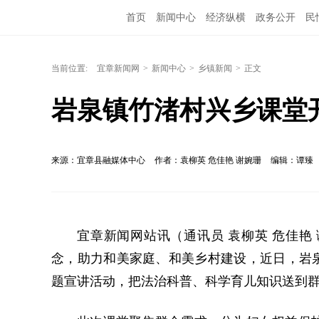
首页
新闻中心
经济纵横
政务公开
民
当前位置:
宜章新闻网
>
新闻中心
>
乡镇新闻
>
正文
岩泉镇竹渚村兴乡课堂
来源：宜章县融媒体中心
作者：袁柳英 危佳艳 谢婉珊
编辑：谭臻
宜章新闻网站讯（通讯员 袁柳英 危佳艳
念，助力和美家庭、和美乡村建设，近日，岩泉
题宣讲活动，把法治科普、科学育儿知识送到群