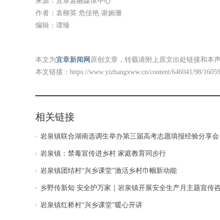
来源：宜章县融媒体中心
作者：袁柳英 危佳艳 谢婉珊
编辑：谭臻
本文为
宜章新闻网
原创文章，转载请附上原文出处链接和本
本文链接：
https://www.yizhangxww.cn/content/646041/98/1605
相关链接
岩泉镇联合湖南选调生举办第三届高考志愿填报经验分享会
岩泉镇：禁毒宣传进乡村 家庭教育同步行
岩泉镇团结村“兴乡课堂”激活乡村巾帼新动能
乡野传新知 安全护万家｜岩泉镇开展安全生产月主题宣传
岩泉镇红桥村“兴乡课堂”暖心开讲