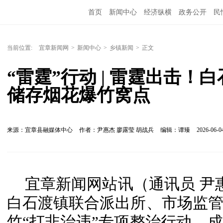
首页
新闻中心
经济纵横
政务公开
民
当前位置:
宜章新闻网
>
新闻中心
>
乡镇新闻
>
正文
“雷霆”行动 | 雷霆出击
储存烟花爆竹窝点
来源：宜章县融媒体中心
作者：尹惠杰 廖露莹 胡战兵
编辑：谭臻
2026-06-04
宜章新闻网站讯（通讯员 尹
白石渡镇联合派出所、市场监
竹“打非治违”专项整治行动，