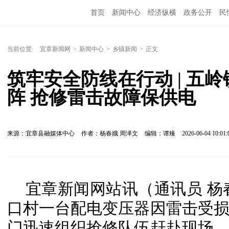
首页
新闻中心
经济纵横
政务公开
民
当前位置:
宜章新闻网
>
新闻中心
>
乡镇新闻
>
正文
筑牢安全防线在行动 | 五
阵 抢修雷击故障保供电
来源：宜章县融媒体中心
作者：杨春娥 周泽文
编辑：谭臻
2026-06-04 10:01:
宜章新闻网站讯（通讯员 杨
口村一台配电变压器因雷击受
门迅速组织抢修队伍赶赴现场