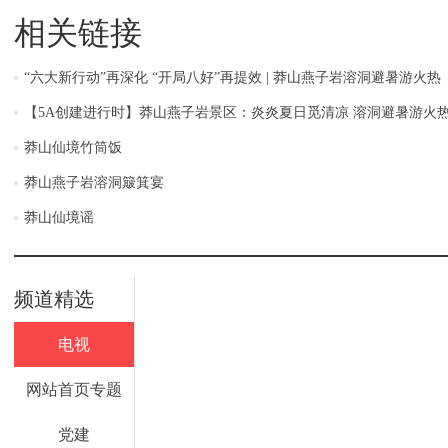
相关链接
“六大新行动”再深化 “开局八好”再提效 | 莽山燕子岩溶洞避暑游火热
【5A创建进行时】莽山燕子岩景区：炎炎夏日觅清凉 溶洞避暑游火
莽山仙境竹筒饭
莽山燕子岩溶洞簸箕宴
莽山仙境谣
频道精选
电视
网站首页专题
党建