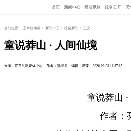
首页
新闻中心
经济纵横
政务公开
民
当前位置:
宜章新闻网
>
新闻中心
>
综合新闻
>
正文
童说莽山 · 人间仙境
来源：宜章县融媒体中心
作者：孙继龙
编辑：谭臻
2026-06-03 11:37:15
童说莽山 ·
作者：