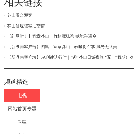
相关链接
莽山瑶台迎客
莽山仙境瑶寨油茶情
【红网时刻】宜章莽山：竹林藏琼浆 赋能兴瑶乡
【新湖南客户端】图集丨宜章莽山：春暖将军寨 风光无限美
【新湖南客户端】5A创建进行时｜“趣”莽山日游夜嗨 “五一”假期狂
频道精选
电视
网站首页专题
党建