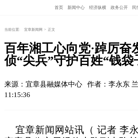
首页
新闻中心
经济纵横
政务公开
民
当前位置:
宜章新闻网
>
正文
百年湘工心向党·踔厉奋发
侦“尖兵”守护百姓“钱袋
来源：宜章县融媒体中心
作者：李永东 
11:15:36
宜章新闻网站讯（ 记者 李