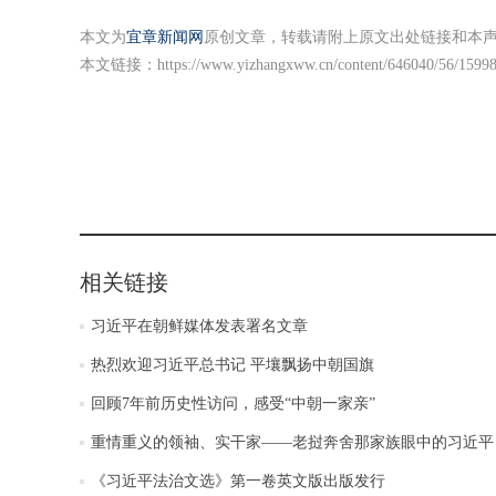
本文为
宜章新闻网
原创文章，转载请附上原文出处链接和本
本文链接：
https://www.yizhangxww.cn/content/646040/56/1599
相关链接
习近平在朝鲜媒体发表署名文章
热烈欢迎习近平总书记 平壤飘扬中朝国旗
回顾7年前历史性访问，感受“中朝一家亲”
重情重义的领袖、实干家——老挝奔舍那家族眼中的习近平
《习近平法治文选》第一卷英文版出版发行