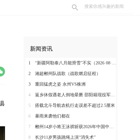
新闻资讯
1
“新疆阿勒泰八月能滑雪”不实（2026·08·07）
2
湘超郴州队战歌（战歌燃启征程）
3
重回猛虎之姿 永州VS株洲
4
返乡休假遇老人倒地晕厥 邵阳籍现役军人挺身而出
县
5
搭载北斗导航农机行走误差不超过2.5厘米
6
暴雨来袭他们都在
7
郴州14岁小将王泳祺斩获2026年中国中学生攀岩锦标赛一金两铜
8
长沙11岁男孩跳绳上演“消失术”