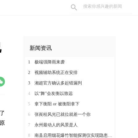
况
新闻资讯
1
极端强降雨来袭
2
视频辅助系统正在安排
3
湘超官方确认多起错漏判
4
以“舞”会友衡以致远
5
拿下衡阳 or 被衡阳拿下
行了
6
张崀桂风光已就位就差一个你
原
7
永州最动人的风景是人
8
南县启用烟花爆竹智能探测仪实现隐患早发现 快定位 闭环式整治