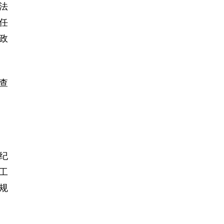
法
任
政
查
纪
工
规