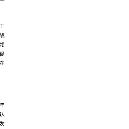
平
工
战
领
促
在
年
认
发