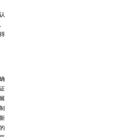
认
、
得
确
证
展
制
新
的