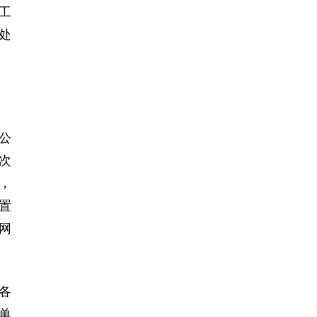
工
处
公
次
，
置
网
各
单