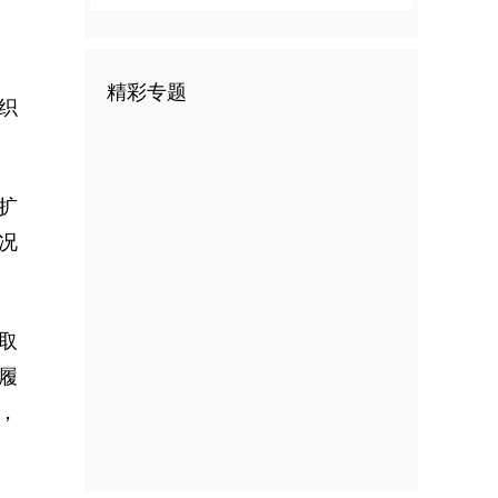
精彩专题
织
扩
况
取
履
，