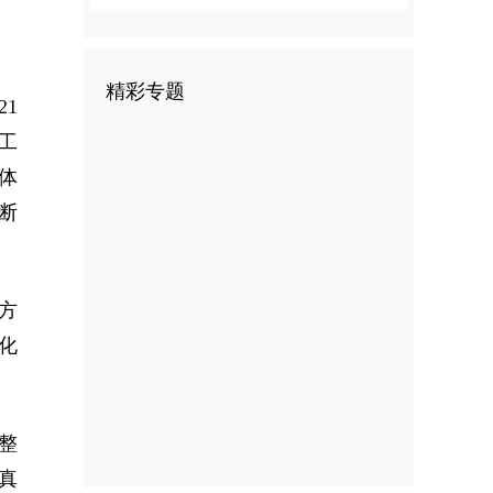
精彩专题
1
工
体
断
方
化
整
真