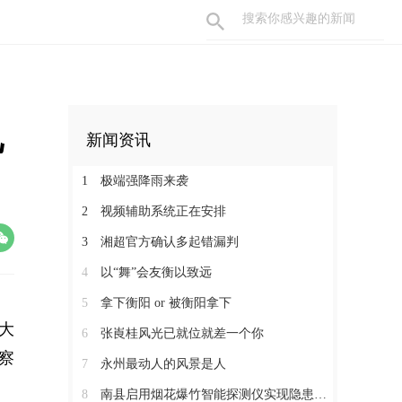
见
新闻资讯
1
极端强降雨来袭
2
视频辅助系统正在安排
3
湘超官方确认多起错漏判
4
以“舞”会友衡以致远
5
拿下衡阳 or 被衡阳拿下
电大
6
张崀桂风光已就位就差一个你
察
7
永州最动人的风景是人
8
南县启用烟花爆竹智能探测仪实现隐患早发现 快定位 闭环式整治