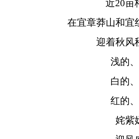
近20亩
在宜章莽山和宜
迎着秋风
浅的
白的
红的
姹紫