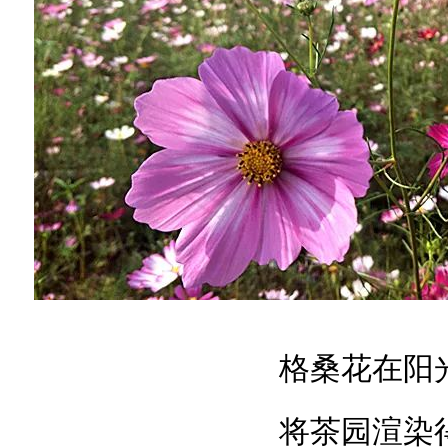
格桑花在阳
将茶园渲染