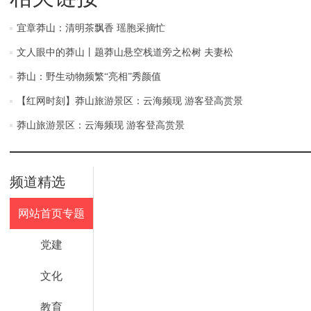
宜章莽山：清明茶飘香 瑶胞采摘忙
文人眼中的莽山丨题莽山悬空栈道旁之松树 夫妻松
莽山：野生动物频繁“亮相”秀颜值
【红网时刻】莽山旅游景区：云海频现 游客登高赏景
莽山旅游景区：云海频现 游客登高赏景
频道精选
网站首页专题
党建
文化
教育