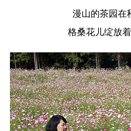
漫山的茶园在
格桑花儿绽放