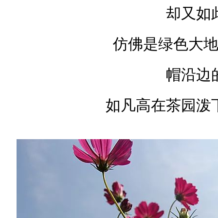
却又如
仿佛是绿色大
帽沿边
如凡高在茶园泼