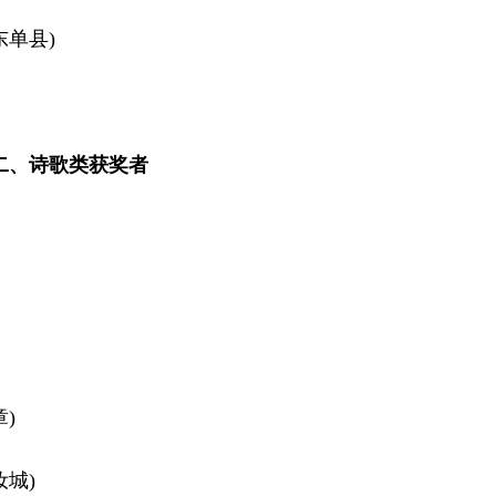
单县)
诗歌类获奖者
)
城)