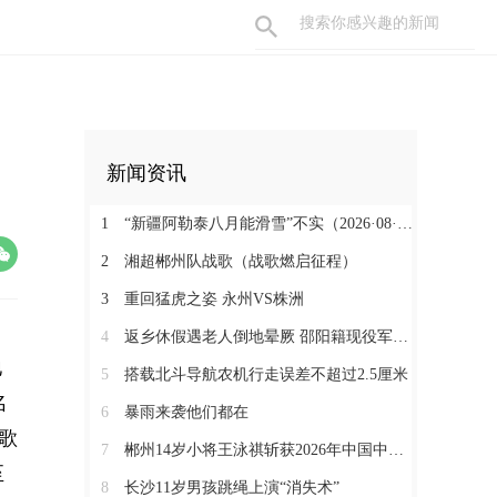
新闻资讯
1
“新疆阿勒泰八月能滑雪”不实（2026·08·07）
2
湘超郴州队战歌（战歌燃启征程）
3
重回猛虎之姿 永州VS株洲
4
返乡休假遇老人倒地晕厥 邵阳籍现役军人挺身而出
地
5
搭载北斗导航农机行走误差不超过2.5厘米
名
6
暴雨来袭他们都在
诗歌
7
郴州14岁小将王泳祺斩获2026年中国中学生攀岩锦标赛一金两铜
至
8
长沙11岁男孩跳绳上演“消失术”