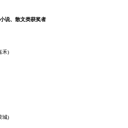
说、散文类获奖者
禾)
城)