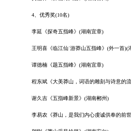
4、优秀奖(10名)
李延《探奇五指峰》(湖南宜章)
王明喜《临江仙˙游莽山五指峰》(外一首)(湖
谭德楠《题五指峰》(湖南宜章)
程东斌《大美莽山，词语的雕刻与诗意的流淌
谢久吉《五指峰新景》(湖南郴州)
李易农《莽山，是我们内心虔诚供奉的前世今