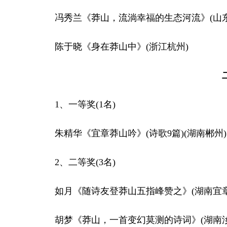
冯秀兰《莽山，流淌幸福的生态河流》(山东
陈于晓《身在莽山中》(浙江杭州)
二、
1、一等奖(1名)
朱精华《宜章莽山吟》(诗歌9篇)(湖南郴州)
2、二等奖(3名)
如月《随诗友登莽山五指峰赞之》(湖南宜章
胡梦《莽山，一首变幻莫测的诗词》(湖南汝