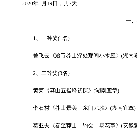
2020年1月19日，共7天：
一、小
1、一等奖(1名)
曾飞云《追寻莽山深处那间小木屋》(湖南嘉
2、二等奖(3名)
黄菊《莽山五指峰初探》(湖南宜章)
李石村《莽山景美，东门尤胜》(湖南宜章)
葛亚夫《春至莽山，约会一场花事》(安徽蒙