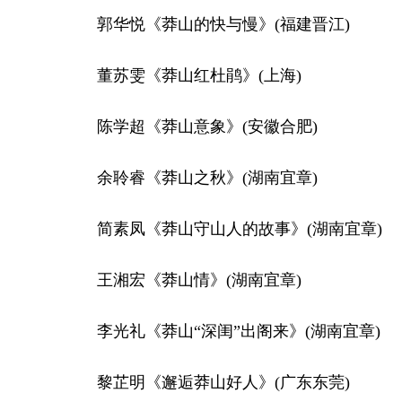
郭华悦《莽山的快与慢》(福建晋江)
董苏雯《莽山红杜鹃》(上海)
陈学超《莽山意象》(安徽合肥)
余聆睿《莽山之秋》(湖南宜章)
简素凤《莽山守山人的故事》(湖南宜章)
王湘宏《莽山情》(湖南宜章)
李光礼《莽山“深闺”出阁来》(湖南宜章)
黎芷明《邂逅莽山好人》(广东东莞)