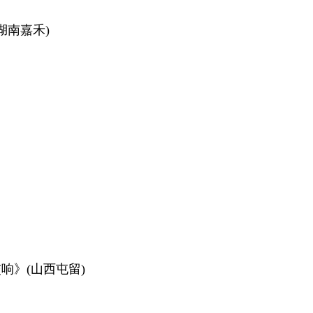
湖南嘉禾)
》(山西屯留)