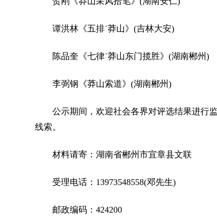
贺刚《莽山采风拾笔》(湖南安仁)
谭洪林《五排˙莽山》(吉林大安)
陈品奎《七律˙莽山东门揽胜》(湖南郴州)
李弼钢《莽山索道》(湖南郴州)
公示期间，欢迎社会各界对评选结果进行监
线索。
材料请寄：湖南省郴州市宜章县文联
受理电话：13973548558(邓先生)
邮政编码：424200