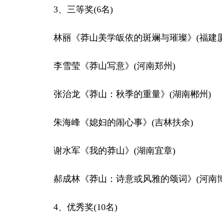
3、三等奖(6名)
林丽《莽山美学皈依的斑斓与璀璨》(福建厦
李雪莹《莽山写意》(河南郑州)
张治龙《莽山：秋季的重量》(湖南郴州)
朱海峰《媳妇的闹心事》(吉林扶余)
谢水军《我的莽山》(湖南宜章)
郝成林《莽山：诗意或风雅的颂词》(河南博
4、优秀奖(10名)