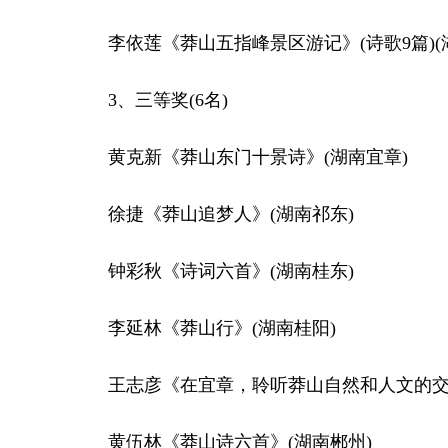
李依莲《莽山五指峰景区游记》(诗歌9篇)(
3、三等奖(6名)
黄克新《莽山东门十景诗》(湖南宜章)
徐捷《莽山追梦人》(湖南祁东)
钟彩秋《诗词六首》(湖南桂东)
李延林《莽山行》(湖南桂阳)
王志彦《在宜章，聆听莽山自然和人文的交响
黄伍林《莽山诗六首》(湖南郴州)