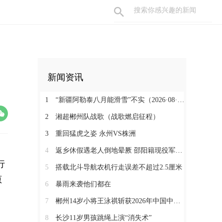
新闻资讯
1
“新疆阿勒泰八月能滑雪”不实（2026·08·07）
2
湘超郴州队战歌（战歌燃启征程）
3
重回猛虎之姿 永州VS株洲
4
返乡休假遇老人倒地晕厥 邵阳籍现役军人挺身而出
行
5
搭载北斗导航农机行走误差不超过2.5厘米
原
6
暴雨来袭他们都在
7
郴州14岁小将王泳祺斩获2026年中国中学生攀岩锦标赛一金两铜
8
长沙11岁男孩跳绳上演“消失术”