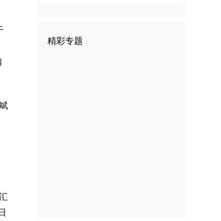
干
精彩专题
扣
斌
、
汇
日