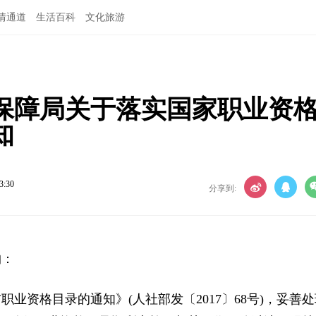
情通道
生活百科
文化旅游
保障局关于落实国家职业资
知
3:30
分享到:
构：
资格目录的通知》(人社部发〔2017〕68号)，妥善处