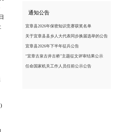
并
通知公告
日
社
宜章县2026年保密知识竞赛获奖名单
关于宜章县县乡人大代表同步换届选举的公告
宜章县2026年下半年征兵公告
，
“宜章古泉古井古桥”主题征文评审结果公示
任命国家机关工作人员任前公示公告
程
)
织