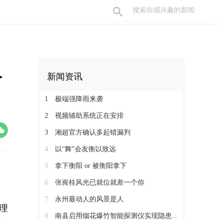
格
新闻资讯
1
极端强降雨来袭
2
视频辅助系统正在安排
3
湘超官方确认多起错漏判
4
以“舞”会友衡以致远
5
拿下衡阳 or 被衡阳拿下
6
张崀桂风光已就位就差一个你
7
永州最动人的风景是人
理
8
南县启用烟花爆竹智能探测仪实现隐患早发现 快定位 闭环式整治