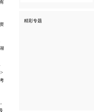
有
精彩专题
资
业
湖
、
1
>
考
，
及