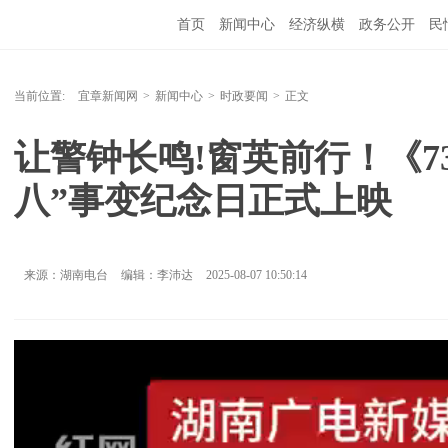
首页
新闻中心
经济纵横
政务公开
民
当前位置:
宜章新闻网
>
新闻中心
>
时政要闻
>
正文
让警钟长鸣!窗英前行！《73
八”事变纪念日正式上映
来源：湖南电台
编辑：李沛达
2025-08-07 10:50:14