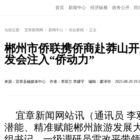
首页
新闻中心
经济纵横
政务公开
民
当前位置:
宜章新闻网
>
新闻中心
>
综合新闻
>
正文
郴州市侨联携侨商赴莽山开
发会注入“侨动力”
来源：宜章县融媒体中心
作者：李双兰 李建宇
编辑：廖泽华
2025-08-29 19:1
宜章新闻网站讯（通讯员 李
潜能、精准赋能郴州旅游发展大
组书记、一级调研员雷改平带