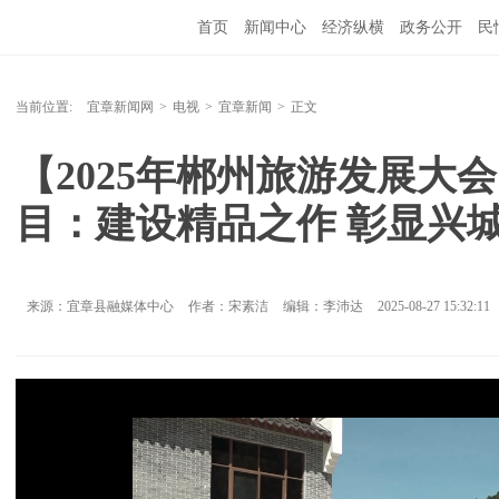
首页
新闻中心
经济纵横
政务公开
民
当前位置:
宜章新闻网
>
电视
>
宜章新闻
>
正文
【2025年郴州旅游发展大
目：建设精品之作 彰显兴
来源：宜章县融媒体中心
作者：宋素洁
编辑：李沛达
2025-08-27 15:32:11