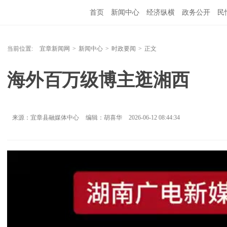
首页
新闻中心
经济纵横
政务公开
民
当前位置:
宜章新闻网
>
新闻中心
>
时政要闻
>
正文
海外百万级博主逛湘西
来源：宜章县融媒体中心
编辑：胡喜华
2026-06-12 08:44:34