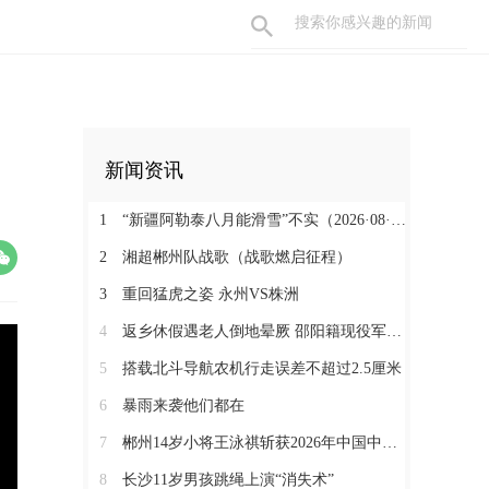
新闻资讯
1
“新疆阿勒泰八月能滑雪”不实（2026·08·07）
2
湘超郴州队战歌（战歌燃启征程）
3
重回猛虎之姿 永州VS株洲
4
返乡休假遇老人倒地晕厥 邵阳籍现役军人挺身而出
5
搭载北斗导航农机行走误差不超过2.5厘米
6
暴雨来袭他们都在
7
郴州14岁小将王泳祺斩获2026年中国中学生攀岩锦标赛一金两铜
8
长沙11岁男孩跳绳上演“消失术”