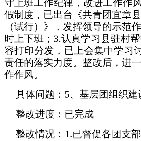
守上班工作纪律，改进工作作风
假制度，已出台《共青团宜章
（试行）》，发挥领导的示范
时上下班；3.认真学习县驻村
容打印分发，已上会集中学习
责任的落实力度。整改后，进
作作风。
具体问题：5、基层团组织建
整改进度：已完成
整改情况：1.已督促各团支