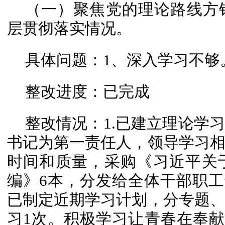
（一）聚焦党的理论路线方
层贯彻落实情况。
具体问题：1、深入学习不够
整改进度：已完成
整改情况：1.已建立理论学
书记为第一责任人，领导学习
时间和质量，采购《习近平关
编》6本，分发给全体干部职工
已制定近期学习计划，分专题
习1次。积极学习让青春在奉献