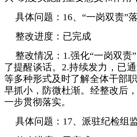
具体问题：16、“一岗双责
整改进度：已完成
整改情况：1.强化“一岗双
了提醒谈话。2.持续发力，已
等多种形式及时了解全体干部
早抓小，防微杜渐。经整改后，
一步贯彻落实。
具体问题：17、派驻纪检组