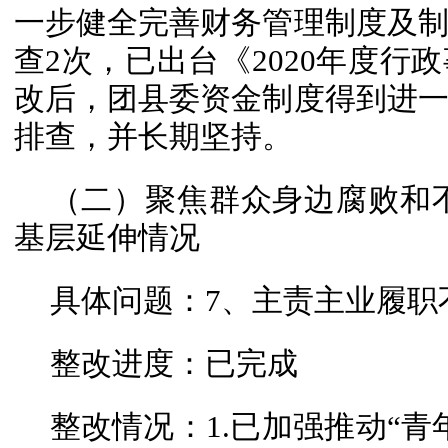
一步健全完善财务管理制度及
查2次，已出台《2020年度行
改后，团县委资金制度得到进
排查，并长期坚持。
（二）聚焦群众身边腐败和
基层延伸情况
具体问题：7、主责主业履职
整改进度：已完成
整改情况：1.已加强推动“