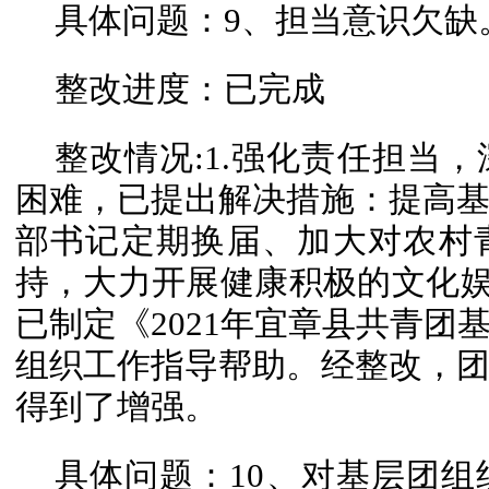
具体问题：9、担当意识欠缺
整改进度：已完成
整改情况:1.强化责任担当
困难，已提出解决措施：提高
部书记定期换届、加大对农村
持，大力开展健康积极的文化娱
已制定《2021年宜章县共青团
组织工作指导帮助。经整改，
得到了增强。
具体问题：10、对基层团