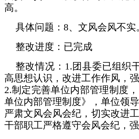
高。
具体问题：8、文风会风不实
整改进度：已完成
整改情况：1.团县委已组织
高思想认识，改进工作作风，
2.制定完善单位内部管理制度
单位内部管理制度》，单位领
严肃文风会风会纪，切实改进
干部职工严格遵守会风会纪，强