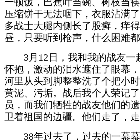
一顿饭，巴蕉叶当碗、树枝当筷
压缩饼干无法咽下，衣服沾满了
多战士大腿内侧长了股癣，痒得
昼，只要听到枪声，什么困难都
3月12日，我和我的战友一
怀抱，激动的泪水遮住了眼幕，
河里从头到脚整整洗了个把小时
黄泥、污垢。战后我个人荣记了
员，而我们牺牲的战友他们的遗
卫着祖国的边疆。他们走了，走
38年过去了，过去的一幕幕