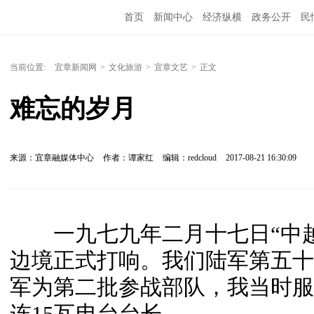
首页
新闻中心
经济纵横
政务公开
民
当前位置:
宜章新闻网
>
文化旅游
>
宜章文艺
>
正文
难忘的岁月
来源：宜章融媒体中心
作者：谭家红
编辑：redcloud
2017-08-21 16:30:09
一九七九年二月十七日“中越
边境正式打响。我们陆军第五十
军为第二批参战部队，我当时服役在
连15瓦电台台长。