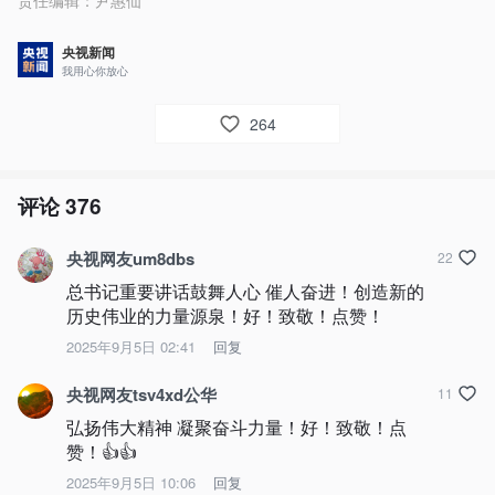
责任编辑：
尹惠仙
央视新闻
我用心你放心
264
评论
376
央视网友um8dbs
22
总书记重要讲话鼓舞人心 催人奋进！创造新的
历史伟业的力量源泉！好！致敬！点赞！
2025年9月5日 02:41
回复
央视网友tsv4xd公华
11
弘扬伟大精神 凝聚奋斗力量！好！致敬！点
赞！👍👍
2025年9月5日 10:06
回复