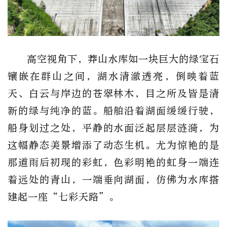
高空视角下，莽山水库如一块巨大的绿宝石
镶嵌在群山之间，湖水清澈透亮，倒映着蓝
天、白云与岸边的苍翠林木，目之所及皆是清
新的绿与纯净的蓝。船舶沿着湖面缓缓行驶，
船身划过之处，平静的水面泛起层层涟漪，为
这幅静态美景增添了动态生机。尤为惊艳的是
那道雨后初现的彩虹，色彩明艳的虹身一端连
着远处的青山，一端垂向湖面，仿佛为水库搭
建起一座“七彩天路”。