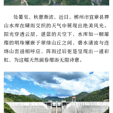
处暑至，秋意渐浓，近日，郴州市宜章县莽
山水库在晴雨交织的天气中展现出绝美风光。
阳光穿透云层，湛蓝的天空下，水库如一颗璀
璨的明珠镶嵌于翠绿山丘之间，碧水清波与连
绵山峦遥相呼应，阵雨过后更是呈现出一道彩
虹，为这幅天然画卷增添无限诗意。