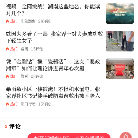
视频｜全网挑战！湖南这些地名，你能读
对几个？
热门
印象湖南
28评论
就因为多看了一眼 张家界一对夫妻成功救
下轻生女子
热门
要闻
15评论
凭“金刚钻”揽“瓷器活”，这支“思政
湘军”如何让理论讲进青年心坎里
热门
教育
23评论
暴雨致小区一楼被淹！不惧积水漏电，张
家界社区书记徒手破防盗窗救出被困老人
热门
部门行动
15评论
评论