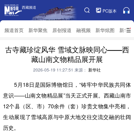
西藏频道
西藏频道
PC版本
频道栏目
频道首页
新华聚焦
原创报道
融视频
新华炫图
新华访
古寺藏珍绽风华 雪域文脉映同心——西
频道首页
新华聚焦
原创报道
融视频
藏山南文物精品展开展
新华炫图
新华访谈
新华云直播
视界屋脊
2026-05-19 11:27:51
来源：
新华社
对口援藏
生态西藏
文化旅游
乡村振兴
5月18日是国际博物馆日，“铸牢中华民族共同体
推广信息
意识——山南文物精品展”当天正式开展。西藏山南市
12个县（区、市）70余件（套）珍贵文物集中亮相，
生动展现了雪域高原与中原大地交往交流交融的壮阔
历史。