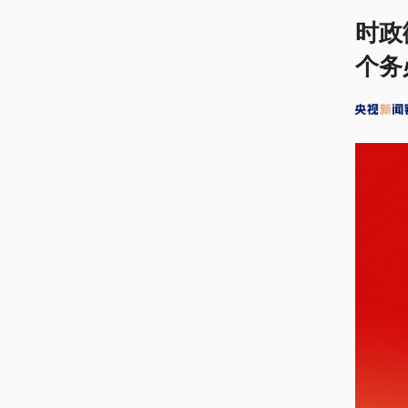
时政
个务