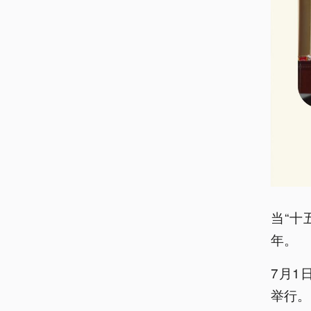
当“十
年。
7月1
举行。