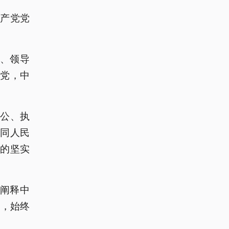
共产党党
员、领导
政党，中
公、执
同人民
的坚实
刻阐释中
民，始终