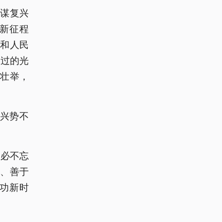
族谋复兴
新征程
和人民
走过的光
壮举，
复兴势不
务必不忘
、善于
功新时