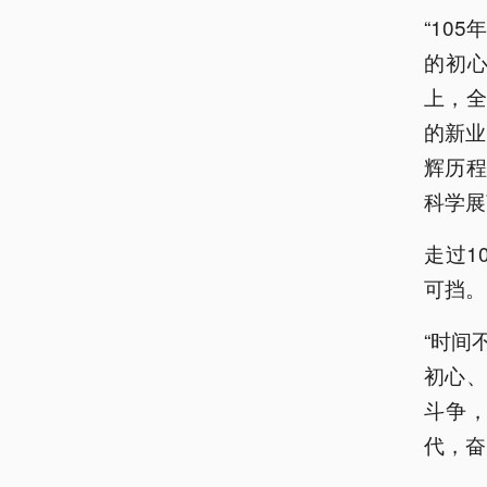
“10
的初
上，
的新业
辉历
科学展
走过1
可挡。
“时间
初心
斗争
代，奋