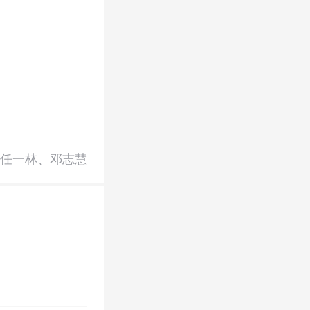
任一林、邓志慧