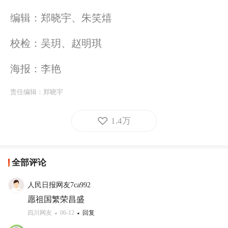
编辑：郑晓宇、朱笑熺
校检：吴玥、赵明琪
海报：李艳
责任编辑：
郑晓宇
1.4万
全部评论
人民日报网友7ca992
愿祖国繁荣昌盛
四川网友
06-12
回复